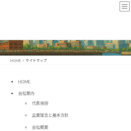
コ
ナ
ン
ビ
テ
ゲ
ン
ー
ツ
シ
へ
ョ
サイトマップ
ス
ン
キ
に
ッ
移
プ
動
HOME
サイトマップ
HOME
会社案内
代表挨拶
企業理念と基本方針
会社概要