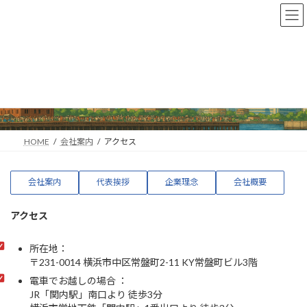
コ
ナ
ン
ビ
テ
ゲ
ン
ー
ツ
シ
へ
ョ
アクセス
ス
ン
キ
に
ッ
移
プ
動
HOME
会社案内
アクセス
会社案内
代表挨拶
企業理念
会社概要
アクセス
所在地：
〒231-0014 横浜市中区常盤町2-11 KY常盤町ビル3階
電車でお越しの場合 ：
JR「関内駅」南口より 徒歩3分